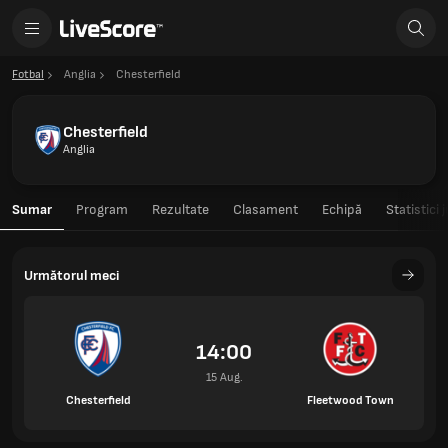
Fotbal
Anglia
Chesterfield
Chesterfield
Anglia
Sumar
Program
Rezultate
Clasament
Echipă
Statistici 
Următorul meci
14:00
15 Aug.
Chesterfield
Fleetwood Town