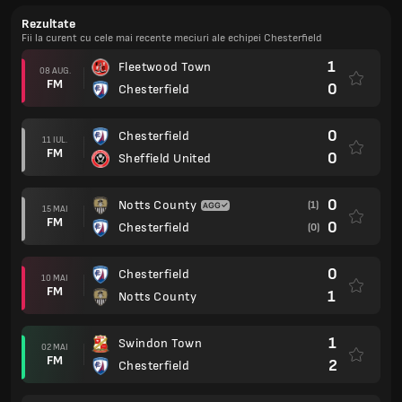
Rezultate
Fii la curent cu cele mai recente meciuri ale echipei Chesterfield
1
Fleetwood Town
08 AUG.
FM
0
Chesterfield
0
Chesterfield
11 IUL.
FM
0
Sheffield United
0
Notts County
(1)
15 MAI
FM
0
Chesterfield
(0)
0
Chesterfield
10 MAI
FM
1
Notts County
1
Swindon Town
02 MAI
FM
2
Chesterfield