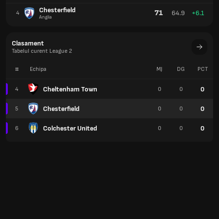
Chesterfield
71
64.9
+6.1
4
Anglia
Clasament
Tabelul curent League 2
#
Echipa
MJ
DG
PCT
Cheltenham Town
0
4
0
0
Chesterfield
0
5
0
0
Colchester United
0
6
0
0