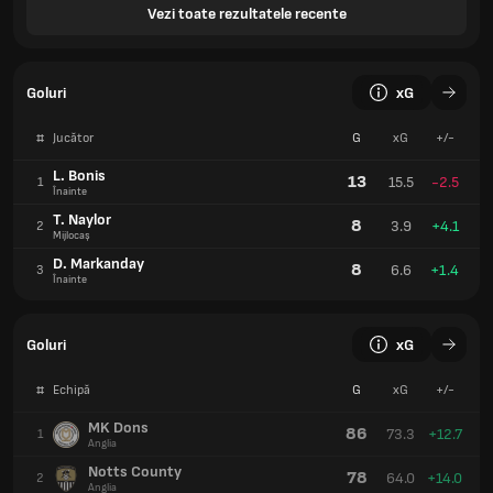
Vezi toate rezultatele recente
Goluri
xG
#
Jucător
G
xG
+/-
L. Bonis
13
15.5
-2.5
1
Înainte
T. Naylor
8
3.9
+4.1
2
Mijlocaș
D. Markanday
8
6.6
+1.4
3
Înainte
Goluri
xG
#
Echipă
G
xG
+/-
MK Dons
86
73.3
+12.7
1
Anglia
Notts County
78
64.0
+14.0
2
Anglia