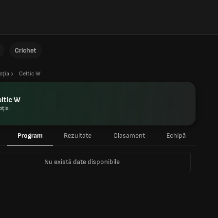
Crichet
oţia
Celtic W
ltic W
oţia
Program
Rezultate
Clasament
Echipă
Nu există date disponibile