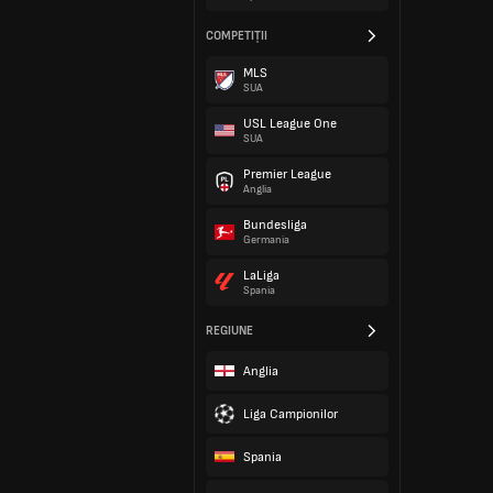
COMPETIȚII
MLS
SUA
USL League One
SUA
Premier League
Anglia
Bundesliga
Germania
LaLiga
Spania
REGIUNE
Anglia
Liga Campionilor
Spania