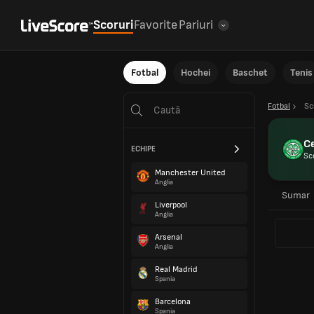
Scoruri
Favorite
Pariuri
Fotbal
Hochei
Baschet
Tenis
Fotbal
Sc
Ce
ECHIPE
Sc
Manchester United
Anglia
Sumar
Liverpool
Anglia
Arsenal
Anglia
Real Madrid
Spania
Barcelona
Spania