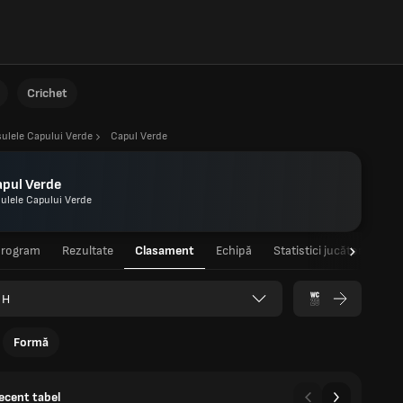
Crichet
sulele Capului Verde
Capul Verde
apul Verde
sulele Capului Verde
Program
Rezultate
Clasament
Echipă
Statistici jucători
Sta
 H
Formă
recent tabel