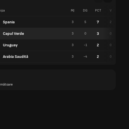
ipa
MJ
DG
PCT
V
E
Spania
7
3
5
2
1
Capul Verde
3
3
0
0
3
Uruguay
2
3
-1
0
2
Arabia Saudită
2
3
-4
0
2
rmătoare