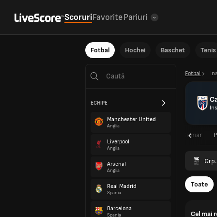
Scoruri
Favorite
Pariuri
Fotbal
Hochei
Baschet
Tenis
Fotbal
In
C
ECHIPE
In
Manchester United
Anglia
Sumar
Liverpool
Anglia
Grp.
Arsenal
Anglia
Toate
Real Madrid
Spania
Barcelona
Cel mai 
Spania