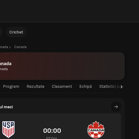
Crichet
nada
Canada
anada
nada
Program
Rezultate
Clasament
Echipă
Statistici jucători
ul meci
00:00
07 Oct.