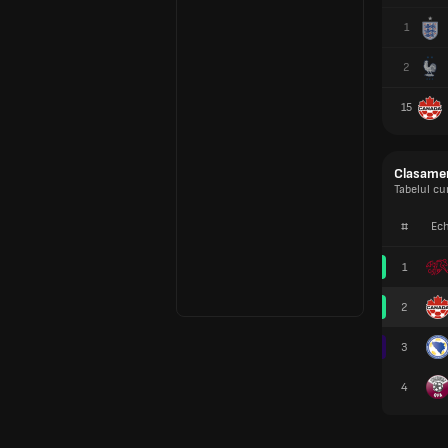
1
2
15
Clasame
Tabelul c
#
Ech
1
2
3
4