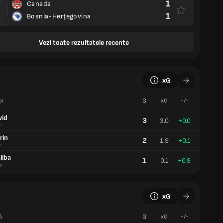
1
Canada
1
Bosnia-Herţegovina
Vezi toate rezultatele recente
xG
or
G
xG
+/-
vid
3
3.0
+0.0
e
rin
2
1.9
+0.1
e
liba
1
0.1
+0.9
ș
xG
ă
G
xG
+/-