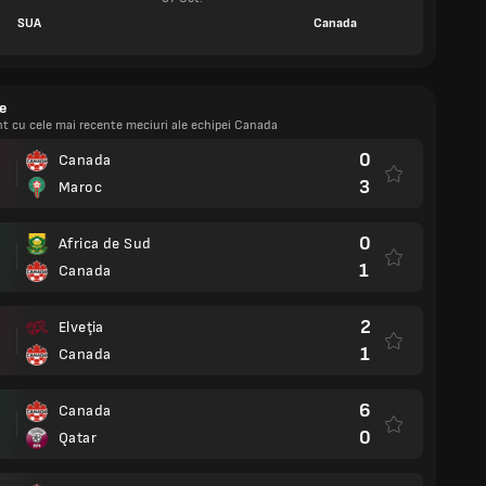
SUA
Canada
e
ent cu cele mai recente meciuri ale echipei Canada
0
Canada
3
Maroc
0
Africa de Sud
1
Canada
2
Elveţia
1
Canada
6
Canada
0
Qatar