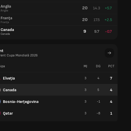
Anglia
20
14.3
+5.7
Anglia
Franţa
20
17.5
+2.5
Franţa
Canada
9
9.7
-0.7
Canada
nt
urent Cupa Mondială 2026
ipa
MJ
DG
PCT
V
Elveţia
7
3
4
2
Canada
4
3
5
1
Bosnia-Herţegovina
4
3
-1
1
Qatar
1
3
-8
0