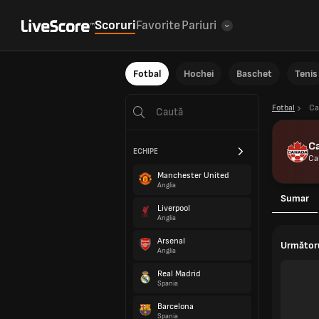
Scoruri
Favorite
Pariuri
Fotbal
Hochei
Baschet
Tenis
Fotbal
Ca
C
ECHIPE
Ca
Manchester United
Anglia
Sumar
Liverpool
Anglia
Arsenal
Următor
Anglia
Real Madrid
Spania
Barcelona
Spania