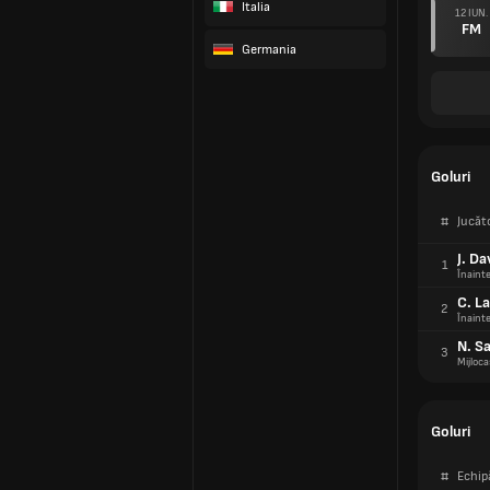
Italia
12 IUN.
FM
Germania
Goluri
#
Jucăt
J. Da
1
Înaint
C. La
2
Înaint
N. Sa
3
Mijloca
Goluri
#
Echip