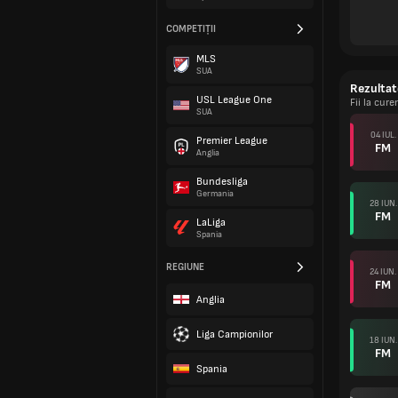
COMPETIȚII
MLS
SUA
Rezultat
USL League One
Fii la cur
SUA
04 IUL.
Premier League
FM
Anglia
Bundesliga
Germania
28 IUN.
FM
LaLiga
Spania
REGIUNE
24 IUN.
FM
Anglia
Liga Campionilor
18 IUN.
FM
Spania