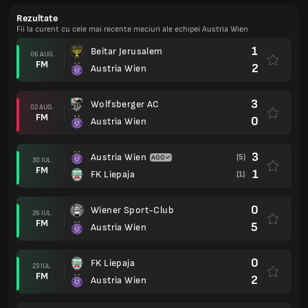
Rezultate
Fii la curent cu cele mai recente meciuri ale echipei Austria Wien
1
Beitar Jerusalem
06 AUG.
FM
2
Austria Wien
3
Wolfsberger AC
02 AUG.
FM
0
Austria Wien
3
Austria Wien
(5)
30 IUL.
FM
1
FK Liepaja
(1)
0
Wiener Sport-Club
26 IUL.
FM
5
Austria Wien
0
FK Liepaja
23 IUL.
FM
2
Austria Wien