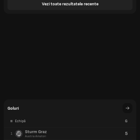
Vezi toate rezultatele recente
Goluri
#
Echipă
G
Sturm Graz
5
1
Austria Amatori