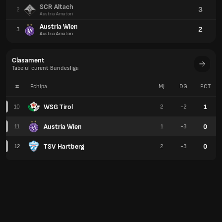
SCR Altach
3
2
Austria Amatori
Austria Wien
2
3
Austria Amatori
Clasament
Tabelul curent Bundesliga
#
Echipa
MJ
DG
PCT
WSG Tirol
1
10
2
-2
Austria Wien
0
11
1
-3
TSV Hartberg
0
12
2
-3