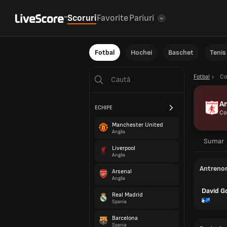
Scoruri
Favorite
Pariuri
Fotbal
Hochei
Baschet
Tenis
Fotbal
Co
Am
ECHIPE
Co
Manchester United
Anglia
Sumar
Liverpool
Anglia
Antreno
Arsenal
Anglia
David G
Real Madrid
Spania
Barcelona
Spania