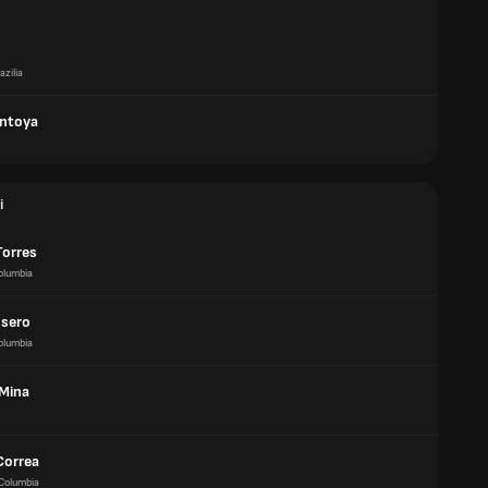
azilia
ntoya
i
Torres
olumbia
sero
olumbia
Mina
Correa
Columbia