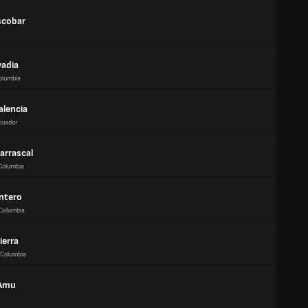
scobar
vadia
olumbia
alencia
cuador
arrascal
Columbia
intero
Columbia
ierra
Columbia
 Amu