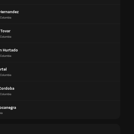
 Hernandez
Columbia
 Tovar
Columbia
n Hurtado
Columbia
rtel
Columbia
Cordoba
Columbia
Bocanegra
ia