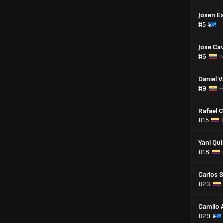
Josen E
#5
Jose Ca
#6
C
Daniel V
#9
E
Rafael C
#15
Yani Qu
#18
Carlos S
#23
Camilo
#29