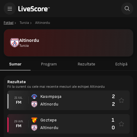
Fotbal
Turcia
Altinordu
Altinordu
Turcia
Sumar
Program
Rezultate
Echipă
Rezultate
Fii la curent cu cele mai recente meciuri ale echipei Altinordu
2
Kasımpaşa
21 IUL.
FM
2
Altinordu
1
Goztepe
29 IAN.
FM
0
Altinordu