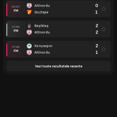
0
Altinordu
09 OCT.
FM
1
Goztepe
2
Beşiktaş
10 IAN.
FM
2
Altinordu
2
Konyaspor
07 IAN.
FM
1
Altinordu
Vezi toate rezultatele recente