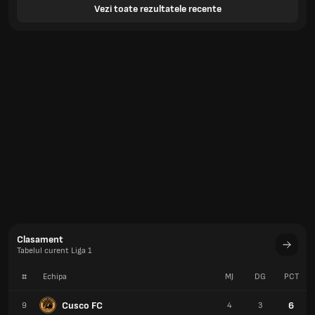
Vezi toate rezultatele recente
Clasament
Tabelul curent Liga 1
#
Echipa
MJ
DG
PCT
Cusco FC
6
9
4
3