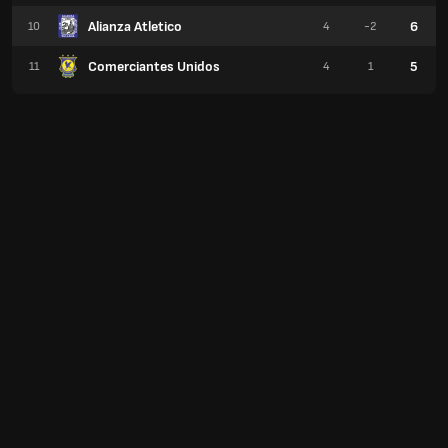
Alianza Atletico
6
10
4
-2
Comerciantes Unidos
5
11
4
1