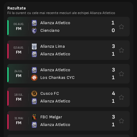
Rezultate
Fii la curent cu cele mai recente meciuri ale echipei Alianza Atletico
1
Alianza Atletico
06 AUG.
FM
0
Cienciano
3
Alianza Lima
02 AUG.
FM
1
Alianza Atletico
3
Alianza Atletico
24 IUL.
FM
1
Los Chankas CYC
4
Cusco FC
18 IUL.
FM
1
Alianza Atletico
3
FBC Melgar
31 MAI
FM
1
Alianza Atletico