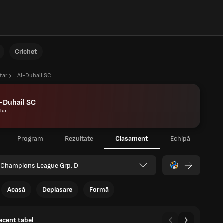
Crichet
tar
Al-Duhail SC
-Duhail SC
tar
Program
Rezultate
Clasament
Echipă
 Champions League Grp. D
Acasă
Deplasare
Formă
recent tabel