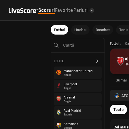
Scoruri
Favorite
Pariuri
Fotbal
Hochei
Baschet
Tenis
Fotbal
Qa
Al
ECHIPE
Qa
Manchester United
Anglia
Sumar
Liverpool
Anglia
AFC
Arsenal
Anglia
Toate
Real Madrid
Spania
Barcelona
Cel mai 
Spania