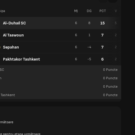
ipa
MJ
DG
PCT
V
E
Al-Duhail SC
15
6
8
5
0
Al Taawoun
7
6
1
2
1
Sepahan
7
6
-4
2
1
Pakhtakor Tashkent
6
6
-5
2
0
 SC
0
Puncte
n
0
Puncte
0
Puncte
 Tashkent
0
Puncte
rmătoare
are pentru etapa următoare