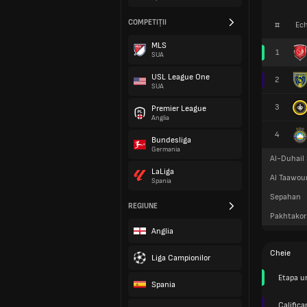
COMPETIȚII
#
Ech
MLS
1
SUA
USL League One
2
SUA
3
Premier League
Anglia
4
Bundesliga
Germania
Al-Duhail
LaLiga
Al Taawou
Spania
Sepahan
REGIUNE
Pakhtakor
Anglia
Cheie
Liga Campionilor
Etapa u
Spania
Calific