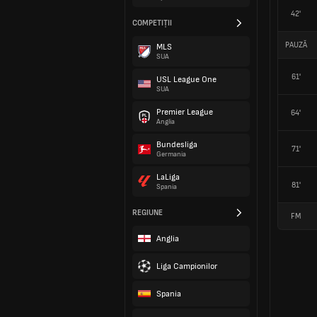
42'
COMPETIȚII
PAUZĂ
MLS
SUA
61'
USL League One
SUA
Premier League
64'
Anglia
Bundesliga
71'
Germania
LaLiga
81'
Spania
REGIUNE
FM
Anglia
Liga Campionilor
Spania