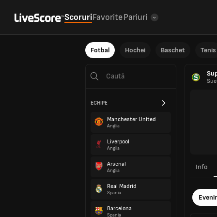
Scoruri
Favorite
Pariuri
Fotbal
Hochei
Baschet
Tenis
Sup
Sue
ECHIPE
Manchester United
Anglia
Liverpool
Anglia
Arsenal
Info
Anglia
Real Madrid
Spania
Eveni
Barcelona
Spania