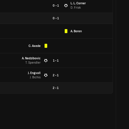
L. L. Corner
0 - 1
D. Frisk
0
-
1
A. Boren
C. Axede
A. Nedzibovic
1 - 1
T. Spendler
J. Engvall
2 - 1
J. Bichis
2
-
1