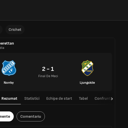
Crichet
erettan
dia
2 - 1
Final De Meci
Norrby
Ljungskile
Rezumat
Statistici
Echipe de start
Tabel
Confruntări directe
mente
Comentariu