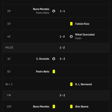
Nuno Mendes
26'
1 - 1
Pedro Neto
33'
Fabián Ruiz
Mikel Oyarzabal
45'
1 - 2
Pedri
PAUZĂ
1
-
2
61'
C. Ronaldo
2 - 2
82'
Pedro Neto
90 + 1'
R. L. Normand
FM
2
-
2
100'
Nuno Mendes
Álex Baena