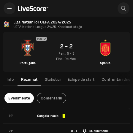
Liga Națiunilor UEFA 2024/2025
UEFA Nations League 24/25, Knockout stage
PEN
2 - 2
Pen.: 5 - 3
Final De Meci
Portugalia
Spania
Info
Rezumat
Statistici
Echipe de start
Confruntări direc
Evenimente
Comentariu
19'
Gonçalo Inácio
21'
0 - 1
M. Zubimendi