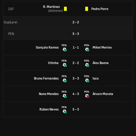
R. Martínez
110'
Pedro Porro
(
Antrenor
)
După prel.
2
-
2
PEN
5
-
3
PEN.
PEN.
Gonçalo Ramos
1 - 1
Mikel Merino
PEN.
PEN.
Vitinha
2 - 2
Álex Baena
PEN.
PEN.
Bruno Fernandes
3 - 3
Isco
PEN.
PEN.
Nuno Mendes
4 - 3
Álvaro Morata
PEN.
Rúben Neves
5 - 3