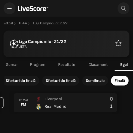
Fotbal
UEFA
Liga Campionilor 21/22
Liga Campionilor 21/22
UEFA
Favorite
Sumar
Program
Rezultate
Clasament
Egal
Sferturi de finală
Sferturi de finală
Semifinale
Finală
0
Liverpool
28 MAI
FM
1
Real Madrid