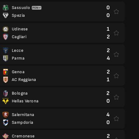
0
Sassuolo
0
Spezia
1
Udinese
2
Cagliari
2
Lecce
4
Parma
2
Genoa
1
AC Reggiana
2
Bologna
0
Hellas Verona
4
Salernitana
0
Sampdoria
2
Cremonese