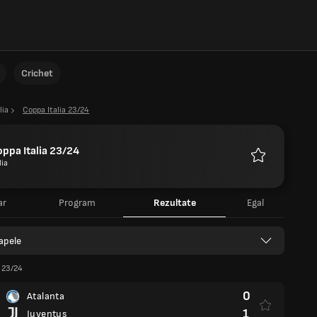
Crichet
lia
Coppa Italia 23/24
ppa Italia 23/24
lia
Favorite
ar
Program
Rezultate
Egal
apele
a 23/24
0
Atalanta
1
Juventus