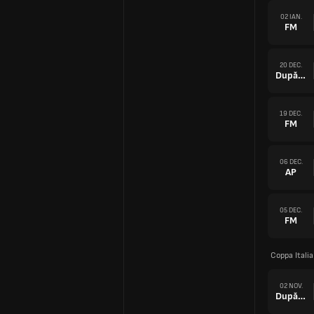
02 IAN.
FM
20 DEC.
După prel.
19 DEC.
FM
06 DEC.
AP
05 DEC.
FM
Coppa Itali
02 NOV.
După prel.