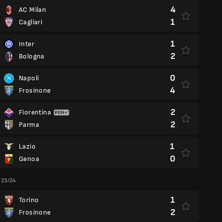
4
AC Milan
1
Cagliari
1
Inter
2
Bologna
0
Napoli
4
Frosinone
2
Fiorentina
2
Parma
1
Lazio
0
Genoa
a 23/24
1
Torino
2
Frosinone