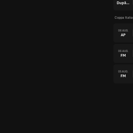
După prel.
Coppa Itali
06 AUG.
AP
06 AUG.
FM
05 AUG.
FM