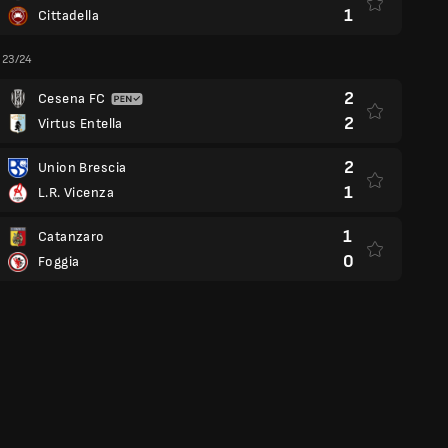
1
Cittadella
a 23/24
2
Cesena FC
2
Virtus Entella
2
Union Brescia
1
L.R. Vicenza
1
Catanzaro
0
Foggia