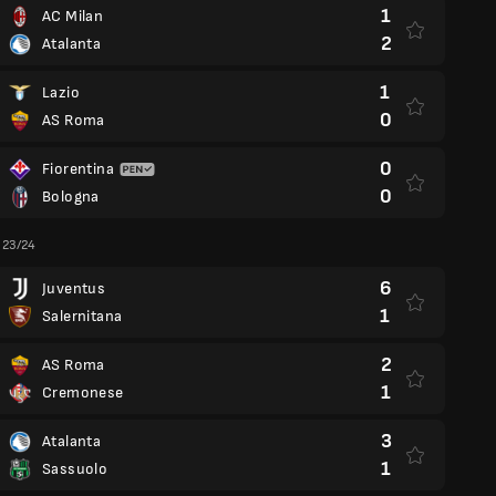
1
AC Milan
2
Atalanta
1
Lazio
0
AS Roma
0
Fiorentina
0
Bologna
a 23/24
6
Juventus
1
Salernitana
2
AS Roma
1
Cremonese
3
Atalanta
1
Sassuolo