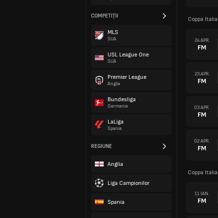
COMPETIȚII
Coppa Itali
MLS
SUA
24 APR.
FM
USL League One
SUA
23 APR.
Premier League
FM
Anglia
Bundesliga
Germania
03 APR.
FM
LaLiga
Spania
02 APR.
REGIUNE
FM
Anglia
Coppa Itali
Liga Campionilor
11 IAN.
FM
Spania