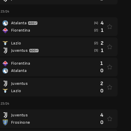
a 23/24
4
Atalanta
(4)
1
Fiorentina
(2)
2
Lazio
(2)
1
Juventus
(3)
1
Fiorentina
0
Atalanta
2
Juventus
0
Lazio
a 23/24
4
Juventus
0
Frosinone