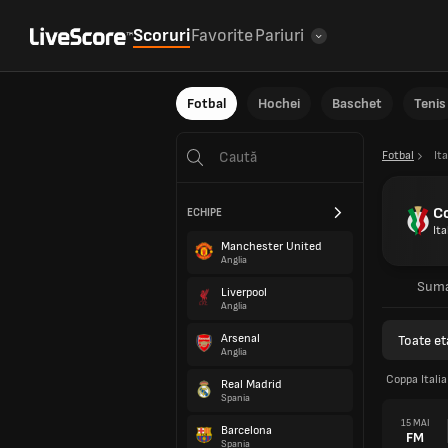
Scoruri
Favorite
Pariuri
Fotbal
Hochei
Baschet
Tenis
Fotbal
Ita
Co
ECHIPE
Ita
Manchester United
Anglia
Sum
Liverpool
Anglia
Arsenal
Toate et
Anglia
Coppa Itali
Real Madrid
Spania
15 MAI
Barcelona
FM
Spania