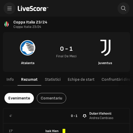
Coppa Italia 23/24
Coppa Italia 23/24
0 - 1
Final De Meci
Atalanta
Juventus
Info
Rezumat
Statistici
Echipe de start
Confruntări direc
Evenimente
Comentariu
Dušan Vlahović
4'
0 - 1
Andrea Cambiaso
17'
Isak Hien