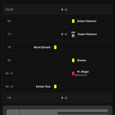
PAUZĂ
0
-
1
56'
Dušan Vlahović
VAR
73'
0 - 1
Dušan Vlahović
78'
Berat Djimsiti
90'
Bremer
M. Allegri
90 + 5'
(
Antrenor
)
90 + 6'
Rafael Toloi
FM
0
-
1