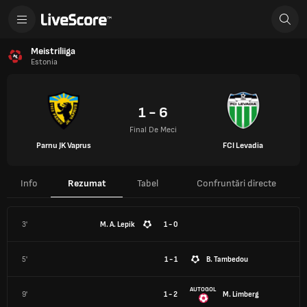
Meistriliiga
Estonia
1 - 6
Final De Meci
Parnu JK Vaprus
FCI Levadia
Info
Rezumat
Tabel
Confruntări directe
3'
M. A. Lepik
1 - 0
5'
1 - 1
B. Tambedou
AUTOGOL
9'
1 - 2
M. Limberg