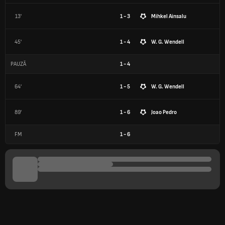
13'
1 - 3
Mihkel Ainsalu
45'
1 - 4
W. G. Wendell
PAUZĂ
1
-
4
64'
1 - 5
W. G. Wendell
89'
1 - 6
Joao Pedro
FM
1
-
6