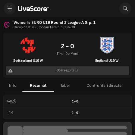
Women's EURO U19 Round 2 League A Grp. 1
Campionatul European Feminin Sub-19
2 - 0
Final De Meci
Switzerland U19 W
England U19 W
Doar rezultatul
Info
Rezumat
Tabel
Confruntări directe
PAUZĂ
1
-
0
FM
2
-
0