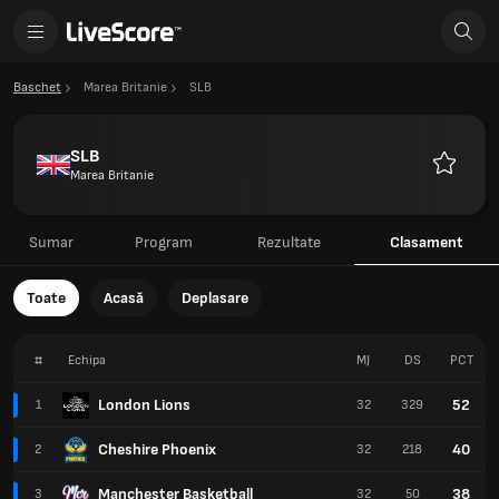
Baschet
Marea Britanie
SLB
SLB
Marea Britanie
Favorite
Sumar
Program
Rezultate
Clasament
Toate
Acasă
Deplasare
#
Echipa
MJ
DS
PCT
London Lions
52
1
32
329
Cheshire Phoenix
40
2
32
218
Manchester Basketball
38
3
32
50