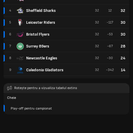
Sheffield Sharks
32
4
32
12
Leicester Riders
30
5
32
-117
Bristol Flyers
30
6
32
-53
Surrey 89ers
28
7
32
-67
Newcastle Eagles
24
8
32
-30
Caledonia Gladiators
14
9
32
-342
Rotește pentru a vizualiza tabelul extins
Cheie
Play-off pentru campionat