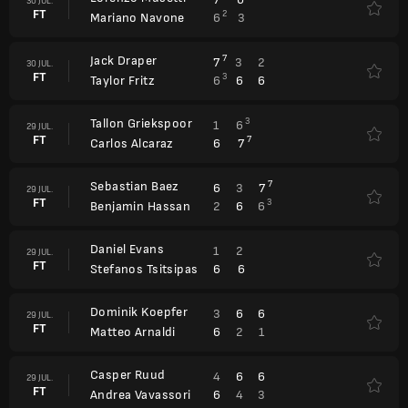
30 JUL.
FT
2
6
3
Mariano Navone
Jack Draper
7
7
3
2
30 JUL.
FT
3
6
6
6
Taylor Fritz
Tallon Griekspoor
3
1
6
29 JUL.
FT
7
6
7
Carlos Alcaraz
Sebastian Baez
7
6
3
7
29 JUL.
FT
3
2
6
6
Benjamin Hassan
Daniel Evans
1
2
29 JUL.
FT
6
6
Stefanos Tsitsipas
Dominik Koepfer
3
6
6
29 JUL.
FT
6
2
1
Matteo Arnaldi
Casper Ruud
4
6
6
29 JUL.
FT
6
4
3
Andrea Vavassori