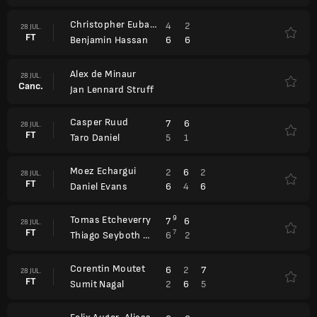
Christopher Eubanks
4
2
28 JUL.
FT
6
6
Benjamin Hassan
Alex de Minaur
28 JUL.
Canc.
Jan Lennard Struff
Casper Ruud
7
6
28 JUL.
FT
5
1
Taro Daniel
Moez Echargui
2
6
2
28 JUL.
FT
6
4
6
Daniel Evans
Tomas Etcheverry
9
7
6
28 JUL.
FT
7
6
2
Thiago Seyboth Wild
Corentin Moutet
6
2
7
28 JUL.
FT
2
6
5
Sumit Nagal