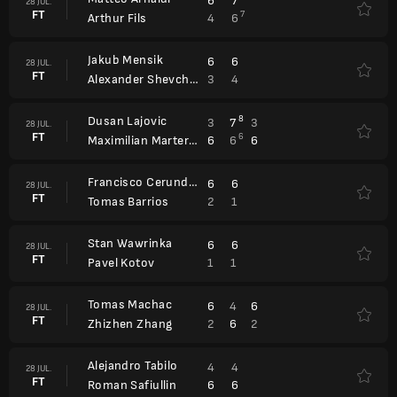
6
7
28 JUL.
FT
7
4
6
Arthur Fils
Jakub Mensik
6
6
28 JUL.
FT
3
4
Alexander Shevchenko
Dusan Lajovic
8
3
7
3
28 JUL.
FT
6
6
6
6
Maximilian Marterer
Francisco Cerundolo
6
6
28 JUL.
FT
2
1
Tomas Barrios
Stan Wawrinka
6
6
28 JUL.
FT
1
1
Pavel Kotov
Tomas Machac
6
4
6
28 JUL.
FT
2
6
2
Zhizhen Zhang
Alejandro Tabilo
4
4
28 JUL.
FT
6
6
Roman Safiullin