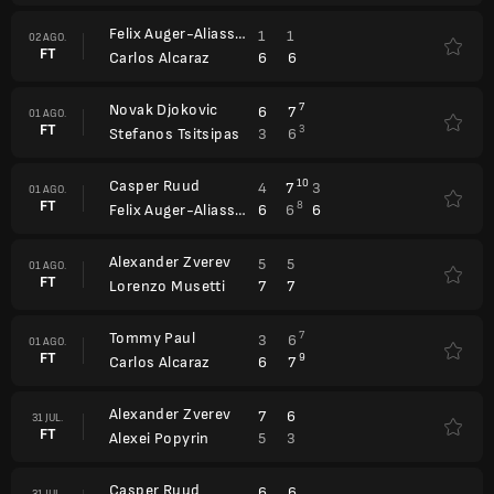
Felix Auger-Aliassime
1
1
02 AGO.
FT
6
6
Carlos Alcaraz
Novak Djokovic
7
6
7
01 AGO.
FT
3
3
6
Stefanos Tsitsipas
Casper Ruud
10
4
7
3
01 AGO.
FT
8
6
6
6
Felix Auger-Aliassime
Alexander Zverev
5
5
01 AGO.
FT
7
7
Lorenzo Musetti
Tommy Paul
7
3
6
01 AGO.
FT
9
6
7
Carlos Alcaraz
Alexander Zverev
7
6
31 JUL.
FT
5
3
Alexei Popyrin
Casper Ruud
6
6
31 JUL.