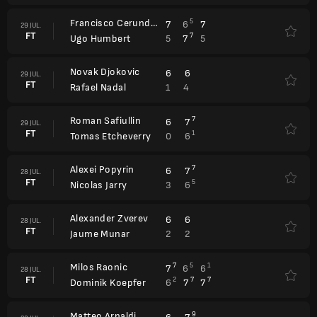
Francisco Cerundolo
5
7
6
7
29 JUL.
FT
7
5
7
5
Ugo Humbert
Novak Djokovic
6
6
29 JUL.
FT
1
4
Rafael Nadal
Roman Safiullin
7
6
7
29 JUL.
FT
1
0
6
Tomas Etcheverry
Alexei Popyrin
7
6
7
28 JUL.
FT
5
3
6
Nicolas Jarry
Alexander Zverev
6
6
28 JUL.
FT
2
2
Jaume Munar
Milos Raonic
7
5
1
7
6
6
28 JUL.
FT
2
7
7
6
7
7
Dominik Koepfer
Matteo Arnaldi
9