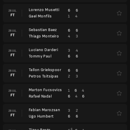
Lorenzo Musetti
6
6
28 JUL.
FT
1
4
Gael Monfils
Sebastian Baez
6
6
28 JUL.
FT
4
3
Thiago Monteiro
Luciano Darderi
3
4
28 JUL.
FT
6
6
Tommy Paul
Tallon Griekspoor
6
6
28 JUL.
FT
2
3
Petros Tsitsipas
Marton Fucsovics
1
6
4
28 JUL.
FT
6
4
6
Rafael Nadal
Fabian Marozsan
3
2
28 JUL.
FT
6
6
Ugo Humbert
Zizou Bergs
6