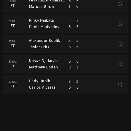
Felix Auger-Aliassime
6
6
28 JUL.
FT
1
4
Marcos Giron
Rinky Hijikata
2
1
27 JUL.
FT
6
6
Daniil Medvedev
Alexander Bublik
4
4
27 JUL.
FT
6
6
Taylor Fritz
Novak Djokovic
6
6
27 JUL.
FT
0
1
Matthew Ebden
Hady Habib
3
1
27 JUL.
FT
6
6
Carlos Alcaraz