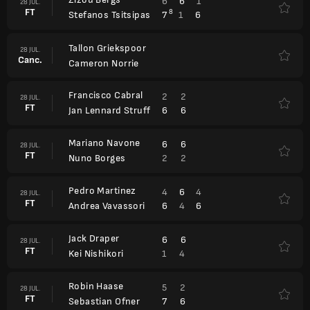
6
6
1
28 JUL.
FT
8
7
1
6
Stefanos Tsitsipas
Tallon Griekspoor
28 JUL.
Canc.
Cameron Norrie
Francisco Cabral
2
2
28 JUL.
FT
6
6
Jan Lennard Struff
Mariano Navone
6
6
28 JUL.
FT
2
2
Nuno Borges
Pedro Martinez
4
6
4
28 JUL.
FT
6
4
6
Andrea Vavassori
Jack Draper
6
6
28 JUL.
FT
1
4
Kei Nishikori
Robin Haase
5
2
28 JUL.
FT
7
6
Sebastian Ofner