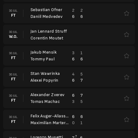
Sebastian Ofner
2
2
30 JUL.
FT
6
6
Daniil Medvedev
Jan Lennard Struff
30 JUL.
W.O.
Corentin Moutet
Jakub Mensik
3
1
30 JUL.
FT
6
6
Tommy Paul
Stan Wawrinka
4
5
30 JUL.
FT
6
7
Alexei Popyrin
Alexander Zverev
6
7
30 JUL.
FT
3
5
Tomas Machac
Felix Auger-Aliassime
6
6
30 JUL.
FT
0
1
Maximilian Marterer
Lorenzo Musetti
7
7
6