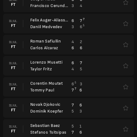
FT
3
4
Francisco Cerundolo
Felix Auger-Aliassime
7
6
7
31 JUL.
FT
5
3
6
Daniil Medvedev
Roman Safiullin
4
2
31 JUL.
FT
6
6
Carlos Alcaraz
Lorenzo Musetti
6
7
31 JUL.
FT
4
5
Taylor Fritz
Corentin Moutet
5
6
3
31 JUL.
FT
7
7
6
Tommy Paul
Novak Djokovic
7
6
31 JUL.
FT
5
3
Dominik Koepfer
Sebastian Baez
5
1
31 JUL.
FT
7
6
Stefanos Tsitsipas