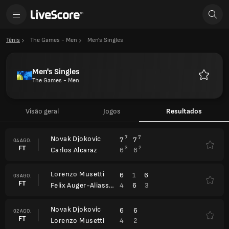
Tênis
The Games - Men
Men's Singles
Men's Singles
The Games - Men
Favorito
Visão geral
Jogos
Resultados
Novak Djokovic
7
7
7
7
04 AGO.
FT
3
2
6
6
Carlos Alcaraz
Lorenzo Musetti
6
1
6
03 AGO.
FT
4
6
3
Felix Auger-Aliassime
Novak Djokovic
6
6
02 AGO.
FT
4
2
Lorenzo Musetti