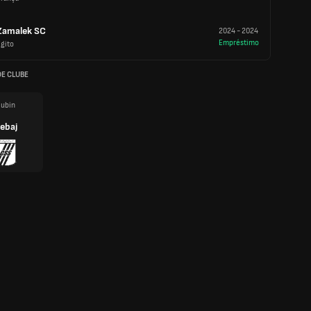
Zamalek SC
2024
-
2024
Empréstimo
gito
DE CLUBE
ubin
ebaj