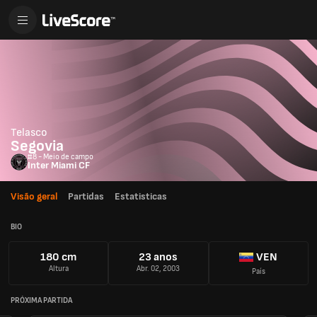
Telasco
Segovia
#8 - Meio de campo
Inter Miami CF
Visão geral
Partidas
Estatisticas
BIO
180 cm
23 anos
VEN
Altura
Abr. 02, 2003
País
PRÓXIMA PARTIDA