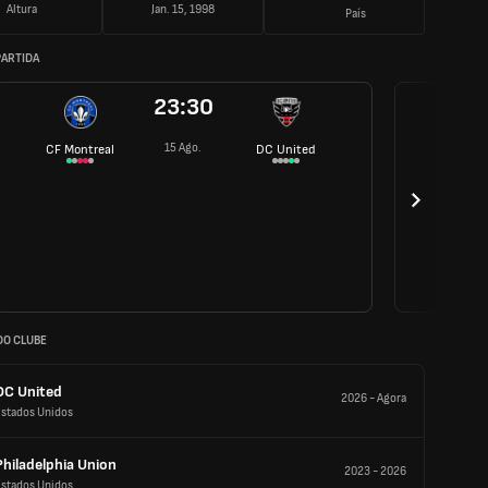
Altura
Jan. 15, 1998
País
PARTIDA
23:30
15 Ago.
CF Montreal
DC United
DO CLUBE
DC United
2026
-
Agora
Estados Unidos
Philadelphia Union
2023
-
2026
Estados Unidos