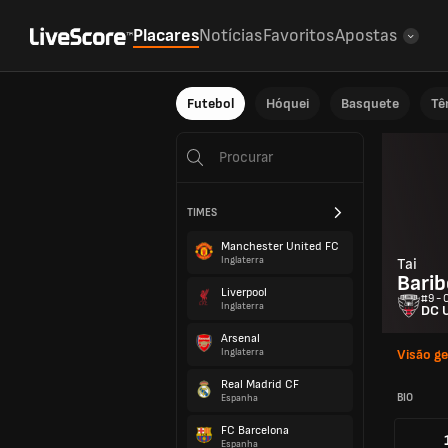
Placares
Notícias
Favoritos
Apostas
Futebol
Hóquei
Basquete
Tê
TIMES
Manchester United FC
Inglaterra
Tai
Barib
Liverpool
#9 - 
Inglaterra
DC 
Arsenal
Inglaterra
Visão ge
Real Madrid CF
BIO
Espanha
FC Barcelona
Espanha