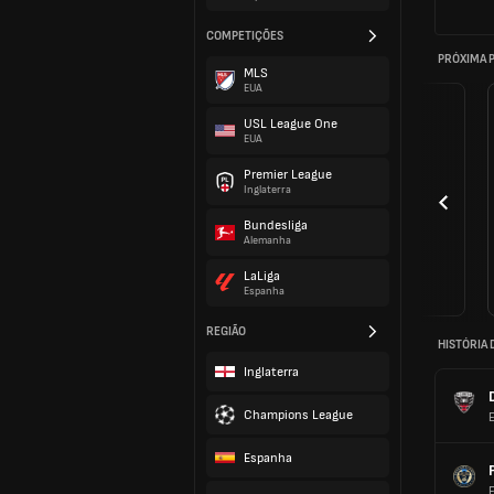
COMPETIÇÕES
PRÓXIMA 
MLS
EUA
USL League One
EUA
Premier League
Inglaterra
Bundesliga
Alemanha
LaLiga
Espanha
REGIÃO
HISTÓRIA 
Inglaterra
Champions League
Espanha