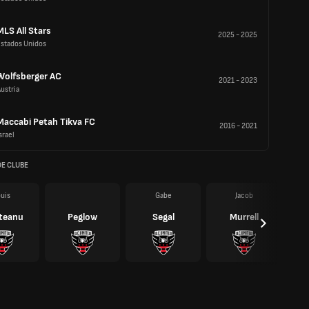
MLS All Stars
2025
-
2025
Estados Unidos
Wolfsberger AC
2021
-
2023
ustria
Maccabi Petah Tikva FC
2016
-
2021
srael
DE CLUBE
uis
Gabe
Jacob
teanu
Peglow
Segal
Murrell