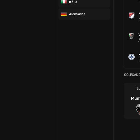
Itália
Alemanha
Á
I
COLEGAS 
Lo
Mun