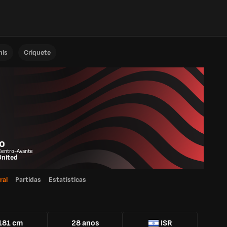
nis
Críquete
o
Centro-Avante
United
ral
Partidas
Estatisticas
181 cm
28 anos
ISR