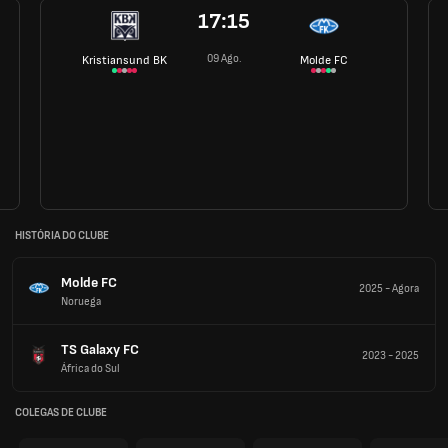
17:15
09 Ago.
Kristiansund BK
Molde FC
HISTÓRIA DO CLUBE
Molde FC
2025
-
Agora
Noruega
TS Galaxy FC
2023
-
2025
África do Sul
COLEGAS DE CLUBE