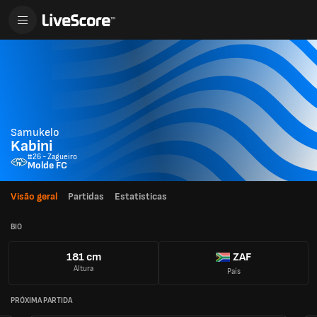
Samukelo
Kabini
#26 - Zagueiro
Molde FC
Visão geral
Partidas
Estatisticas
BIO
181 cm
ZAF
Altura
País
PRÓXIMA PARTIDA