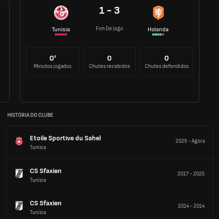
1 - 3
Fim De Jogo
Tunísia
Holanda
0'
0
0
Minutos jogados
Chutes recebidos
Chutes defendidos
HISTÓRIA DO CLUBE
Etoile Sportive du Sahel
2025
-
Agora
Tunísia
CS Sfaxien
2017
-
2025
Tunísia
CS Sfaxien
2014
-
2014
Tunísia