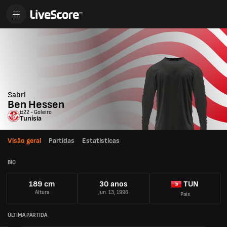
Sabri
Ben Hessen
#22 - Goleiro
Tunísia
Visão geral
Partidas
Estatisticas
BIO
189 cm
30 anos
TUN
Altura
Jun. 13, 1996
País
ÚLTIMA PARTIDA