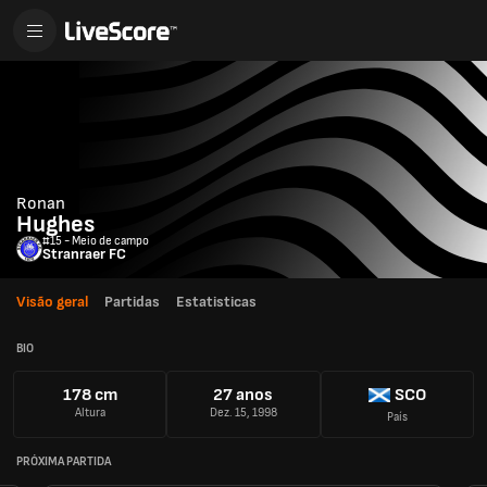
Ronan
Hughes
#15 - Meio de campo
Stranraer FC
Visão geral
Partidas
Estatisticas
BIO
178 cm
27 anos
SCO
Altura
Dez. 15, 1998
País
PRÓXIMA PARTIDA