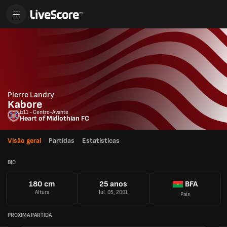
Pierre Landry
Kabore
#11 - Centro-Avante
Heart of Midlothian FC
Visão geral
Partidas
Estatisticas
BIO
180 cm
25 anos
BFA
Altura
Jul. 05, 2001
País
PRÓXIMA PARTIDA