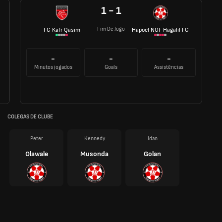
1 - 1
Fim De Jogo
FC Kafr Qasim
Hapoel NOF Hagalil FC
-
-
-
Minutos jogados
Goals
Assistências
COLEGAS DE CLUBE
Peter
Kennedy
Idan
Olawale
Musonda
Golan