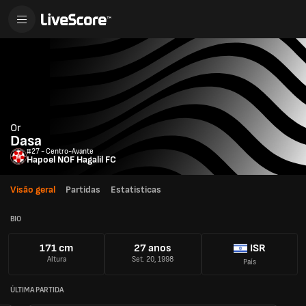
Or
Dasa
#27 - Centro-Avante
Hapoel NOF Hagalil FC
Visão geral
Partidas
Estatisticas
BIO
171 cm
27 anos
ISR
Altura
Set. 20, 1998
País
ÚLTIMA PARTIDA