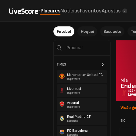
Placares
Notícias
Favoritos
Apostas
Futebol
Hóquei
Basquete
Tê
TIMES
Manchester United FC
Inglaterra
Mia
Ende
Liverpool
#13 -
Inglaterra
Live
Arsenal
Inglaterra
Visão ge
Real Madrid CF
BIO
Espanha
FC Barcelona
Espanha