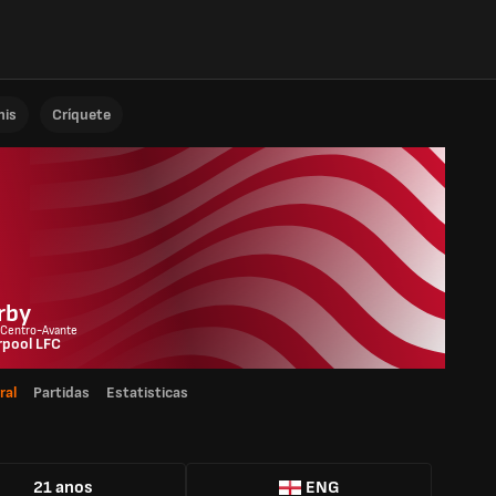
nis
Críquete
rby
 Centro-Avante
rpool LFC
ral
Partidas
Estatisticas
21 anos
ENG