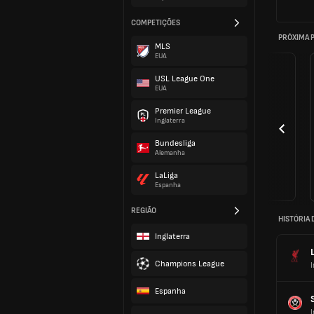
COMPETIÇÕES
PRÓXIMA 
MLS
EUA
USL League One
EUA
Premier League
Inglaterra
Bundesliga
Alemanha
LaLiga
Espanha
REGIÃO
HISTÓRIA 
Inglaterra
Champions League
I
Espanha
I