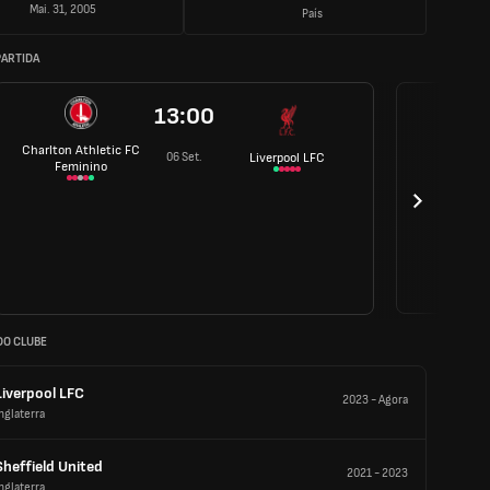
Mai. 31, 2005
País
PARTIDA
13:00
Charlton Athletic FC
06 Set.
Liverpool LFC
Feminino
DO CLUBE
Liverpool LFC
2023
-
Agora
nglaterra
Sheffield United
2021
-
2023
nglaterra