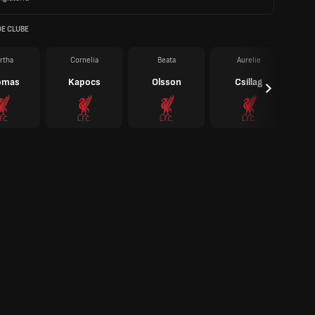
DE CLUBE
rtha
Cornelia
Beata
Aurelie
omas
Kapocs
Olsson
Csillag