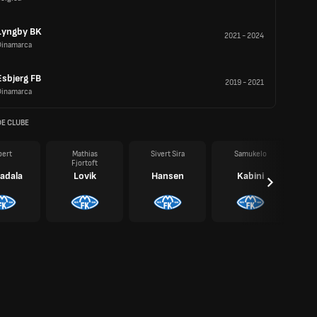
Lyngby BK
2021
-
2024
Dinamarca
Esbjerg FB
2019
-
2021
Dinamarca
DE CLUBE
bert
Mathias
Sivert Sira
Samukelo
Fjortoft
adala
Lovik
Hansen
Kabini