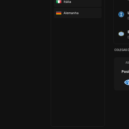
Itália
Alemanha
COLEGAS 
Al
Posi