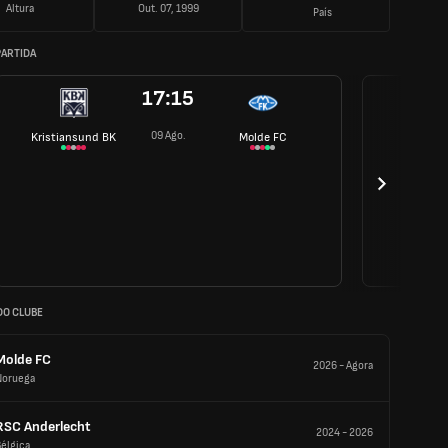
Altura
Out. 07, 1999
País
PARTIDA
17:15
09 Ago.
Kristiansund BK
Molde FC
DO CLUBE
Molde FC
2026
-
Agora
Noruega
RSC Anderlecht
2024
-
2026
élgica