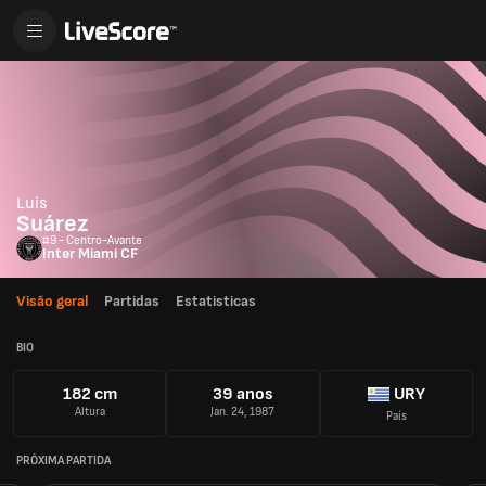
Luis
Suárez
#9 - Centro-Avante
Inter Miami CF
Visão geral
Partidas
Estatisticas
BIO
182 cm
39 anos
URY
Altura
Jan. 24, 1987
País
PRÓXIMA PARTIDA