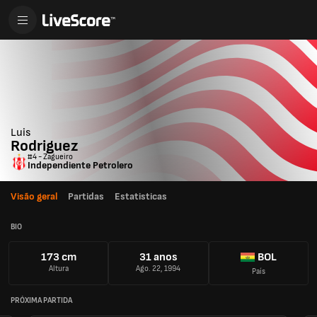
Luis
Rodriguez
#4 - Zagueiro
Independiente Petrolero
Visão geral
Partidas
Estatisticas
BIO
173 cm
31 anos
BOL
Altura
Ago. 22, 1994
País
PRÓXIMA PARTIDA