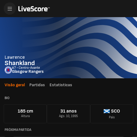
Lawrence
Shankland
#7 - Centro-Avante
Glasgow Rangers
Visão geral
Partidas
Estatisticas
BIO
185 cm
31 anos
SCO
Altura
Ago. 10, 1995
País
PRÓXIMA PARTIDA