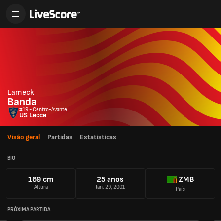
Lameck
Banda
#19 - Centro-Avante
US Lecce
Visão geral
Partidas
Estatisticas
BIO
169 cm
25 anos
ZMB
Altura
Jan. 29, 2001
País
PRÓXIMA PARTIDA