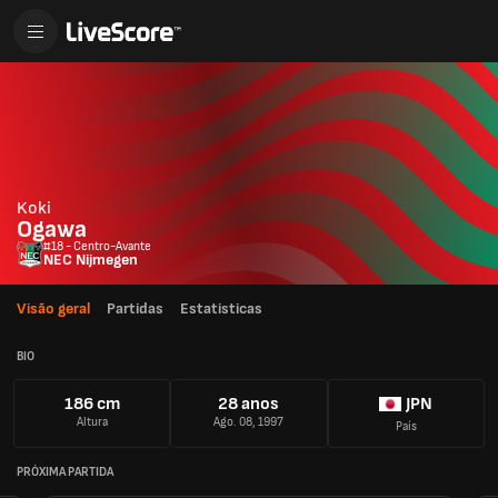
Koki
Ogawa
#18 - Centro-Avante
NEC Nijmegen
Visão geral
Partidas
Estatisticas
BIO
186 cm
28 anos
JPN
Altura
Ago. 08, 1997
País
PRÓXIMA PARTIDA