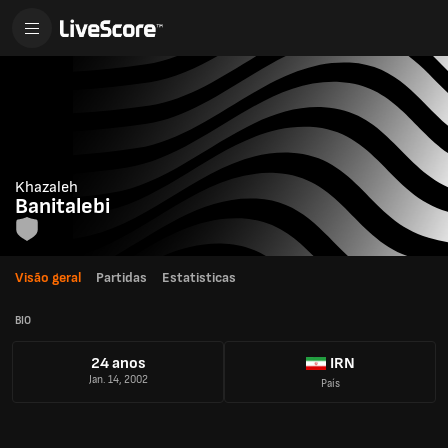
Khazaleh
Banitalebi
Visão geral
Partidas
Estatisticas
BIO
24 anos
IRN
Jan. 14, 2002
País