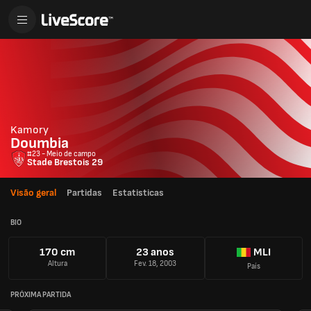
Kamory
Doumbia
#23 - Meio de campo
Stade Brestois 29
Visão geral
Partidas
Estatisticas
BIO
170 cm
23 anos
MLI
Altura
Fev. 18, 2003
País
PRÓXIMA PARTIDA