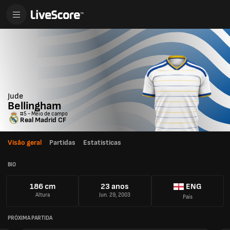
Jude
Bellingham
#5 - Meio de campo
Real Madrid CF
Visão geral
Partidas
Estatisticas
BIO
186 cm
23 anos
ENG
Altura
Jun. 29, 2003
País
PRÓXIMA PARTIDA