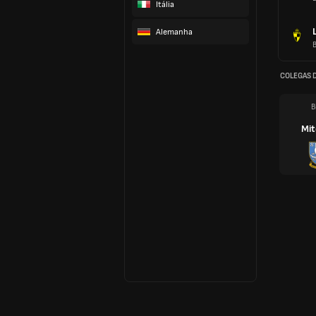
Itália
Alemanha
B
COLEGAS 
B
Mit