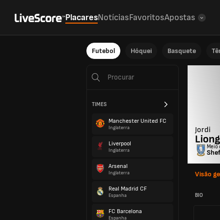
Placares
Notícias
Favoritos
Apostas
Futebol
Hóquei
Basquete
Tê
TIMES
Manchester United FC
Inglaterra
Jordi
Liong
Liverpool
Meio
Inglaterra
She
Arsenal
Inglaterra
Visão ge
Real Madrid CF
BIO
Espanha
FC Barcelona
Espanha