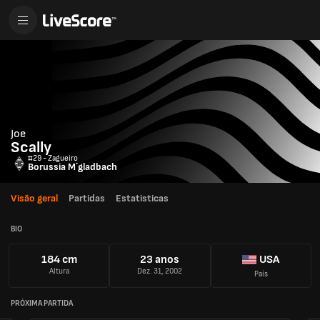
Joe
Scally
#29 - Zagueiro
Borussia M´gladbach
Visão geral
Partidas
Estatisticas
BIO
184 cm
23 anos
USA
Altura
Dez. 31, 2002
País
PRÓXIMA PARTIDA