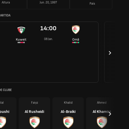
Altura
Jun. 20, 1997
País
PARTIDA
14:00
08 Jan.
Kuweit
Omã
DE CLUBE
ilal
Faiyz
Khalid
Ahmed
loushi
Al Rusheidi
Al-Braiki
Al Khamisi
A