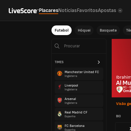
Placares
Notícias
Favoritos
Apostas
Futebol
Hóquei
Basquete
Tê
TIMES
Manchester United FC
Inglaterra
Ibrahi
Al Mu
Liverpool
#1 - 
Inglaterra
Om
Arsenal
Inglaterra
Visão ge
Real Madrid CF
BIO
Espanha
FC Barcelona
Espanha