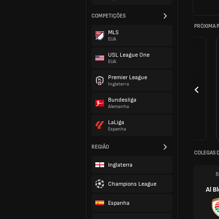
COMPETIÇÕES
PRÓXIMA 
MLS
EUA
USL League One
EUA
Premier League
Inglaterra
Bundesliga
Alemanha
LaLiga
Espanha
REGIÃO
COLEGAS 
Inglaterra
B
Champions League
Al B
Espanha