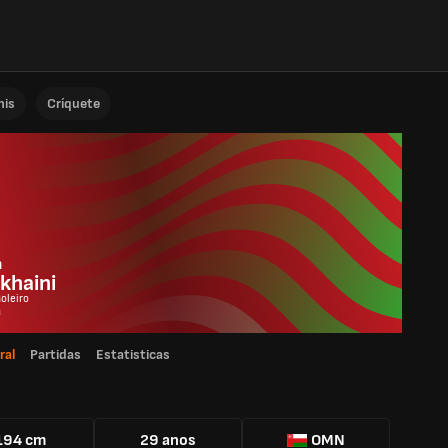
nis
Críquete
m
khaini
Goleiro
ã
ral
Partidas
Estatisticas
194 cm
29 anos
OMN