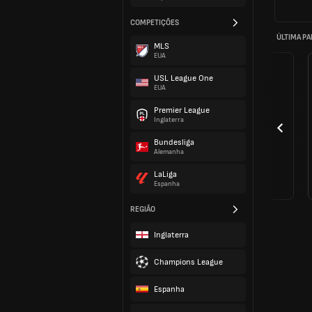
COMPETIÇÕES
ÚLTIMA PA
MLS
EUA
USL League One
EUA
Premier League
Inglaterra
Bundesliga
Alemanha
LaLiga
Espanha
REGIÃO
Inglaterra
Champions League
Espanha