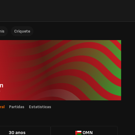
nis
Críquete
an
ã
ral
Partidas
Estatisticas
30 anos
OMN