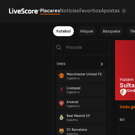
Placares
Notícias
Favoritos
Apostas
Futebol
Hóquei
Basquete
Tê
TIMES
Manchester United FC
Inglaterra
Hatem
Sult
Liverpool
Om
Inglaterra
Arsenal
Inglaterra
Visão ge
Real Madrid CF
BIO
Espanha
FC Barcelona
Espanha