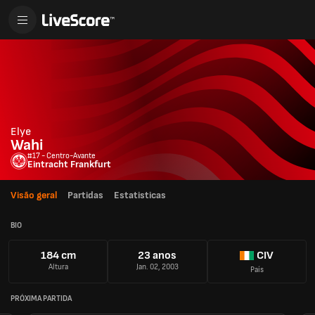
Elye
Wahi
#17 - Centro-Avante
Eintracht Frankfurt
Visão geral
Partidas
Estatisticas
BIO
184 cm
23 anos
CIV
Altura
Jan. 02, 2003
País
PRÓXIMA PARTIDA