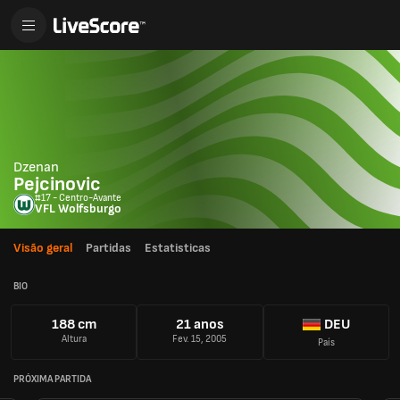
Dzenan
Pejcinovic
#17 - Centro-Avante
VFL Wolfsburgo
Visão geral
Partidas
Estatisticas
BIO
188 cm
21 anos
DEU
Altura
Fev. 15, 2005
País
PRÓXIMA PARTIDA