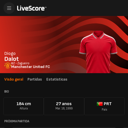
Diogo
Dalot
#2 - Zagueiro
Manchester United FC
Visão geral
Partidas
Estatisticas
BIO
184 cm
27 anos
PRT
Altura
Mar. 18, 1999
País
PRÓXIMA PARTIDA