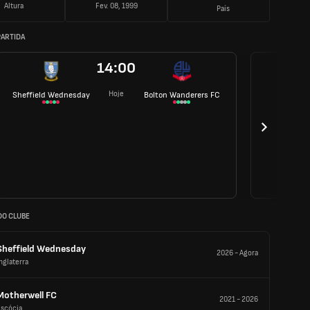
Altura
Fev. 08, 1999
País
PARTIDA
14:00
Hoje
Sheffield Wednesday
Bolton Wanderers FC
DO CLUBE
Sheffield Wednesday
2026
-
Agora
nglaterra
Motherwell FC
2021
-
2026
Escócia