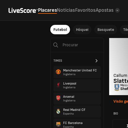
Placares
Notícias
Favoritos
Apostas
Futebol
Hóquei
Basquete
Tê
TIMES
Manchester United FC
Inglaterra
Callum
Slatt
Liverpool
Meio
Inglaterra
She
Arsenal
Inglaterra
Visão ge
Real Madrid CF
BIO
Espanha
FC Barcelona
Espanha