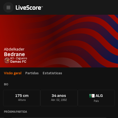
Abdelkader
Bedrane
#3 - Zagueiro
Damac FC
Visão geral
Partidas
Estatisticas
BIO
175 cm
34 anos
ALG
Altura
Abr. 02, 1992
País
PRÓXIMA PARTIDA