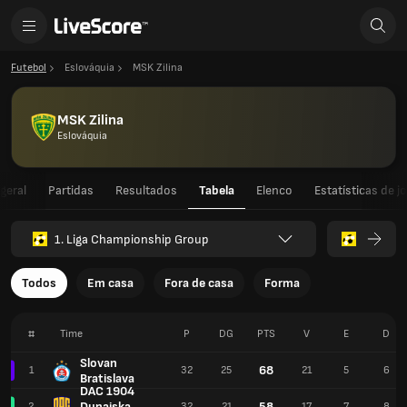
Futebol
Eslováquia
MSK Zilina
MSK Zilina
Eslováquia
geral
Partidas
Resultados
Tabela
Elenco
Estatísticas de j
1. Liga Championship Group
Todos
Em casa
Fora de casa
Forma
#
Time
P
DG
PTS
V
E
D
Slovan
68
1
32
25
21
5
6
Bratislava
DAC 1904
Dunajska
58
2
32
21
17
7
8