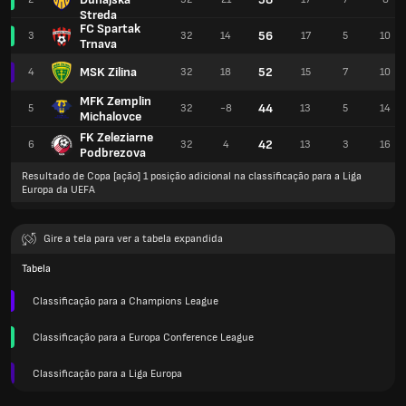
Streda
FC Spartak
56
3
32
14
17
5
10
Trnava
MSK Zilina
52
4
32
18
15
7
10
MFK Zemplin
44
5
32
-8
13
5
14
Michalovce
FK Zeleziarne
42
6
32
4
13
3
16
Podbrezova
Resultado de Copa [ação] 1 posição adicional na classificação para a Liga
Europa da UEFA
Gire a tela para ver a tabela expandida
Tabela
Classificação para a Champions League
Classificação para a Europa Conference League
Classificação para a Liga Europa