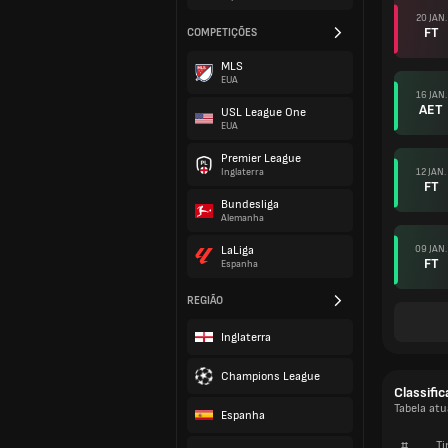
20 JAN.
FT
COMPETIÇÕES
MLS
EUA
16 JAN.
AET
USL League One
EUA
Premier League
12 JAN.
Inglaterra
FT
Bundesliga
Alemanha
09 JAN.
LaLiga
FT
Espanha
REGIÃO
Inglaterra
Champions League
Classifi
Tabela at
Espanha
#
Ti