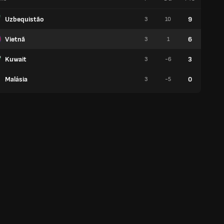
Uzbequistão
9
3
10
3
Vietnã
6
3
1
2
Kuwait
3
3
-6
1
Malásia
0
3
-5
0