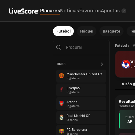
Placares
Notícias
Favoritos
Apostas
Futebol
Hóquei
Basquete
Tê
Futebol
V
Vi
TIMES
Vi
Manchester United FC
Inglaterra
Visão g
Liverpool
Inglaterra
Resulta
Arsenal
Confira as
Inglaterra
Real Madrid CF
23 JAN.
Espanha
AP
FC Barcelona
Espanha