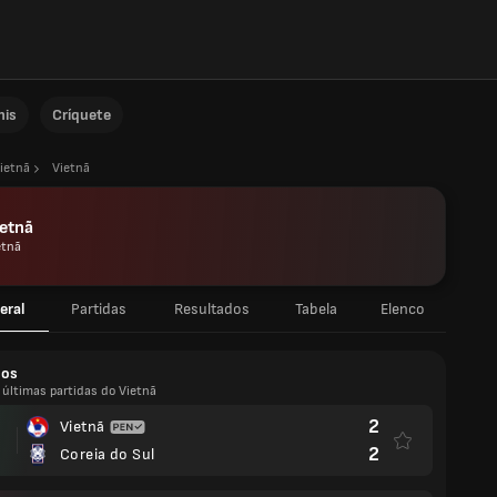
nis
Críquete
ietnã
Vietnã
etnã
etnã
eral
Partidas
Resultados
Tabela
Elenco
dos
 últimas partidas do Vietnã
2
Vietnã
2
Coreia do Sul