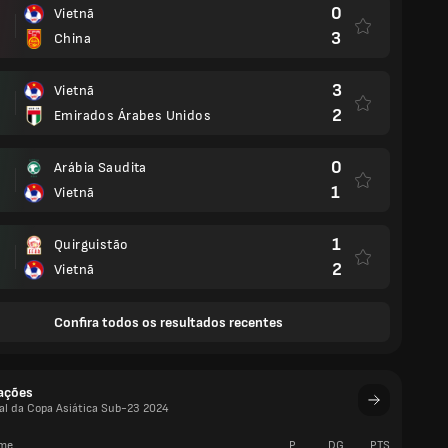
0
Vietnã
3
China
3
Vietnã
2
Emirados Árabes Unidos
0
Arábia Saudita
1
Vietnã
1
Quirguistão
2
Vietnã
Confira todos os resultados recentes
cações
ual da Copa Asiática Sub-23 2024
me
P
DG
PTS
V