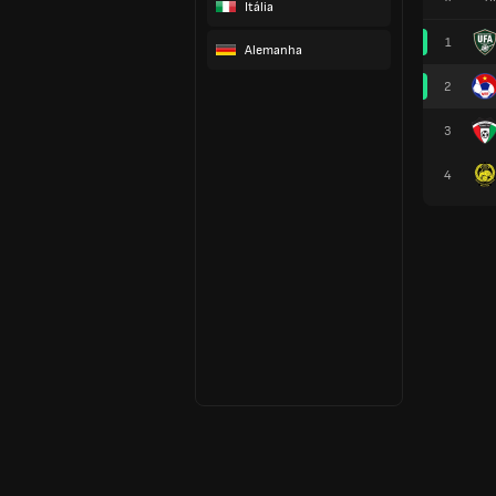
Itália
1
Alemanha
2
3
4