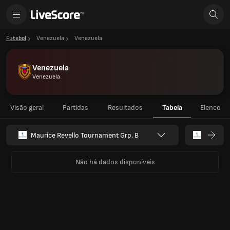
Futebol
Venezuela
Venezuela
Venezuela
Venezuela
Visão geral
Partidas
Resultados
Tabela
Elenco
Maurice Revello Tournament Grp. B
Não há dados disponíveis