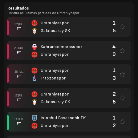
Resultados
Confira as últimas partidas do Umraniyespor
1
Umraniyespor
17 JUL.
FT
5
Galatasaray SK
4
Kahramanmarasspor
28 OUT.
FT
0
Umraniyespor
1
Umraniyespor
26 JUL.
FT
3
Trabzonspor
2
Umraniyespor
12 JUL.
FT
5
Galatasaray SK
1
Istanbul Basaksehir FK
14 OUT.
FT
2
Umraniyespor