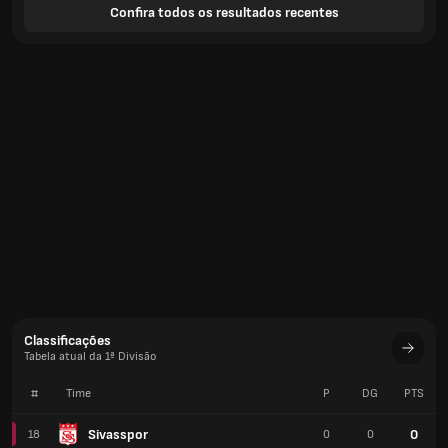
Confira todos os resultados recentes
Classificações
Tabela atual da 1ª Divisão
#
Time
P
DG
PTS
Sivasspor
0
18
0
0