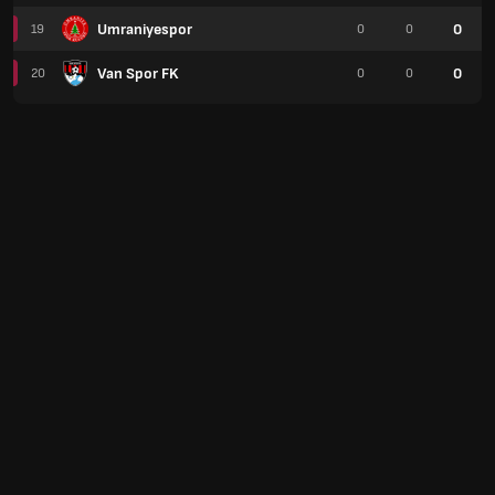
Umraniyespor
0
19
0
0
Van Spor FK
0
20
0
0