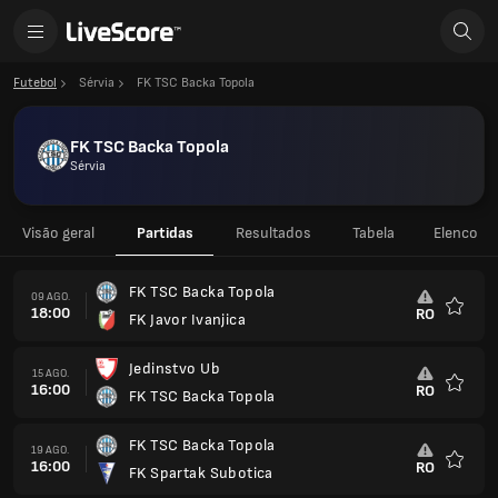
Futebol
Sérvia
FK TSC Backa Topola
FK TSC Backa Topola
Sérvia
Visão geral
Partidas
Resultados
Tabela
Elenco
FK TSC Backa Topola
09 AGO.
18:00
RO
FK Javor Ivanjica
Favorit
Jedinstvo Ub
15 AGO.
16:00
RO
FK TSC Backa Topola
Favorit
FK TSC Backa Topola
19 AGO.
16:00
RO
FK Spartak Subotica
Favorit